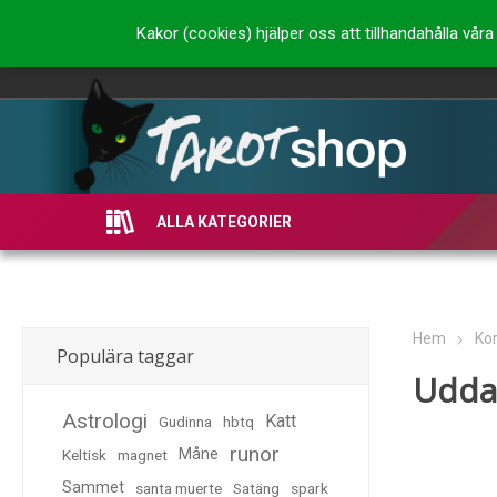
Kakor (cookies) hjälper oss att tillhandahålla vå
ALLA KATEGORIER
Hem
Kor
Populära taggar
Udda 
Astrologi
Katt
Gudinna
hbtq
runor
Måne
Keltisk
magnet
Sammet
santa muerte
Satäng
spark