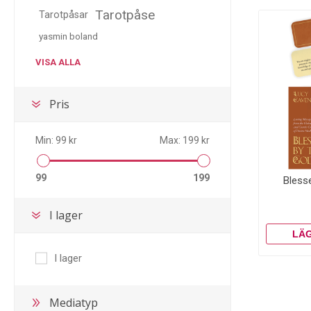
Tarotpåse
Tarotpåsar
yasmin boland
VISA ALLA
Pris
Min:
99 kr
Max:
199 kr
99
199
Bless
I lager
I lager
Mediatyp