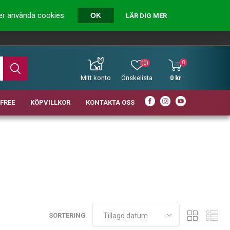
ver använda cookies.
OK
LÄR DIG MER
0
(0)
Mitt konto
Önskelista
0 kr
FREE
KÖPVILLKOR
KONTAKTA OSS
SORTERING