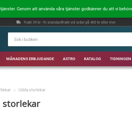
ra tjänster. Genom att använda våra tjänster godkänner du att vi behö
Frakt 39 kr - fri standardfrakt vid order på 400 kr eller mer
MÅNADENS ERBJUDANDE
ASTRO
KATALOG
TIDNINGEN 
tlekar
Udda storlekar
storlekar