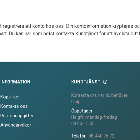
tt registrera ett konto hos oss. Din kontoinformation krypteras och
 part. Du kan när som helst kontakta
Kundtjänst
för att avsluta ditt
INFORMATION
KUNDTJÄNST
Kontakta oss när du behöver
Köpvillkor
hjälp!
Kontakta oss
Öppettider:
Personuppgifter
Helgfri måndag-fredag
09:00-16.00
Användarvillkor
Telefon:
08-440 76 72