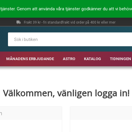
ra tjänster. Genom att använda våra tjänster godkänner du att vi behö
Frakt 39 kr - fri standardfrakt vid order på 400 kr eller mer
MÅNADENS ERBJUDANDE
ASTRO
KATALOG
TIDNINGEN 
Välkommen, vänligen logga in!
n