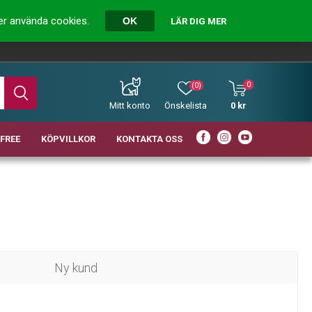
ver använda cookies.
OK
LÄR DIG MER
0
(0)
Mitt konto
Önskelista
0 kr
FREE
KÖPVILLKOR
KONTAKTA OSS
Ny kund