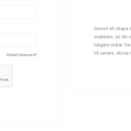
Genom att skapa e
snabbare, se din o
tidigare ordrar. D
till senare, skriv
Glömt lösenord?