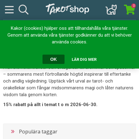
0
Kakor (cookies) hjälper oss att tillhandahålla våra tjänster.
Hem
Midsommarens magi
Genom att använda våra tjänster godkänner du att vi behöver
Midsommarens magi
använda cookies.
OK
LÄR DIG MER
Midsommar är en tid av ljus, folklore och magiska traditioner.
Från blomsterkransar och örtagårdar till drömmar och spådomar
– sommarens mest förtrollande högtid inspirerar till eftertanke
och andlig vägledning. Upptäck vårt urval av tarot- och
orakellekar som fångar midsommarens magi och låter naturens
visdom tala genom korten.
15% rabatt på allt i temat t o m 2026-06-30.
Populära taggar