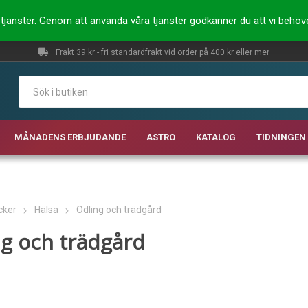
ra tjänster. Genom att använda våra tjänster godkänner du att vi behö
Frakt 39 kr - fri standardfrakt vid order på 400 kr eller mer
MÅNADENS ERBJUDANDE
ASTRO
KATALOG
TIDNINGEN 
cker
Hälsa
Odling och trädgård
g och trädgård