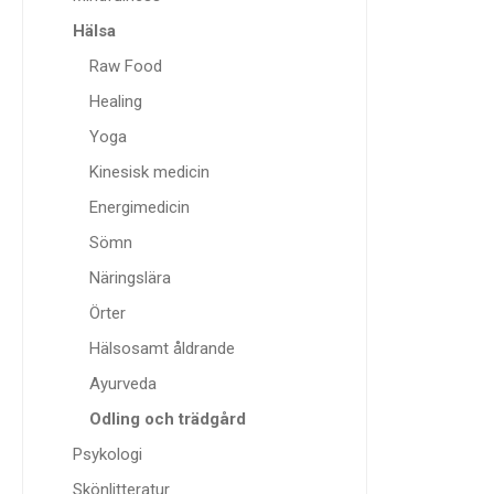
Hälsa
Raw Food
Healing
Yoga
Kinesisk medicin
Energimedicin
Sömn
Näringslära
Örter
Hälsosamt åldrande
Ayurveda
Odling och trädgård
Psykologi
Skönlitteratur