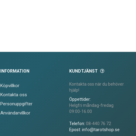
INFORMATION
KUNDTJÄNST
Kontakta oss när du behöver
Köpvillkor
hjälp!
Kontakta oss
Öppettider:
Personuppgifter
Helgfri måndag-fredag
09:00-16.00
Användarvillkor
Telefon:
08-440 76 72
info@tarotshop.se
Epost: