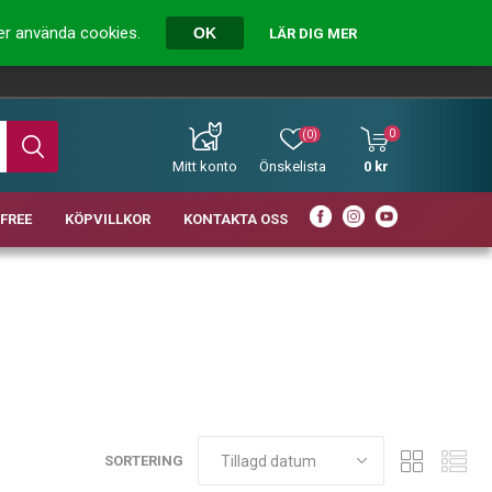
ver använda cookies.
OK
LÄR DIG MER
0
(0)
Mitt konto
Önskelista
0 kr
FREE
KÖPVILLKOR
KONTAKTA OSS
SORTERING