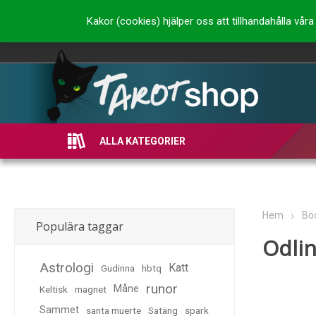
Kakor (cookies) hjälper oss att tillhandahålla vå
ALLA KATEGORIER
Hem
Bö
Populära taggar
Odlin
Astrologi
Katt
Gudinna
hbtq
runor
Måne
Keltisk
magnet
Sammet
santa muerte
Satäng
spark