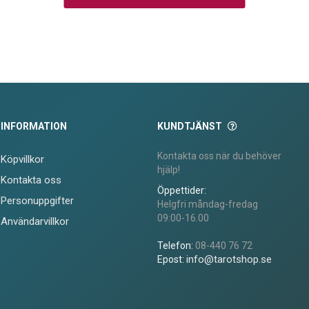
INFORMATION
KUNDTJÄNST
Kontakta oss när du behöver
Köpvillkor
hjälp!
Kontakta oss
Öppettider:
Personuppgifter
Helgfri måndag-fredag
09:00-16.00
Användarvillkor
Telefon:
08-440 76 72
info@tarotshop.se
Epost: