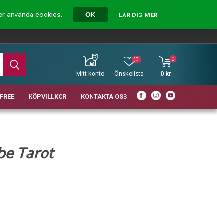
ver använda cookies.
OK
LÄR DIG MER
0
(0)
Mitt konto
Önskelista
0 kr
FREE
KÖPVILLKOR
KONTAKTA OSS
be Tarot