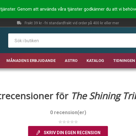
ra tjänster. Genom att använda våra tjänster godkänner du att vi behö
Frakt 39 kr - fri standardfrakt vid order på 400 kr eller mer
MÅNADENS ERBJUDANDE
ASTRO
KATALOG
TIDNINGEN 
recensioner för
The Shining Tri
0 recension(er)
SKRIV DIN EGEN RECENSION