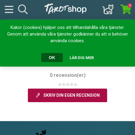
0
Kakor (cookies) hjälper oss att tillhandahålla våra tjänster.
Produktrecensioner för
Genom att använda våra tjänster godkänner du att vi behöver
använda cookies.
Pendel: raketspets – medium
(mässing)
OK
LÄR DIG MER
0 recension(er)
SKRIV DIN EGEN RECENSION