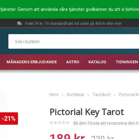
ra tjänster. Genom att använda våra tjänster godkänner du att vi behö
Frakt 39 kr - fri standardfrakt vid order på 400 kr eller mer
MÅNADENS ERBJUDANDE
ASTRO
KATALOG
TIDNINGEN 
Hem
Kortlekar
Tarotkort
Pictorial 
Pictorial Key Tarot
-21%
Bli den första att recensera den 
189 kr
239 kr