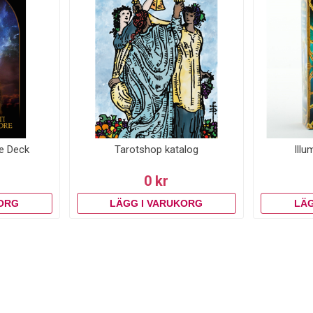
le Deck
Tarotshop katalog
Illu
0 kr