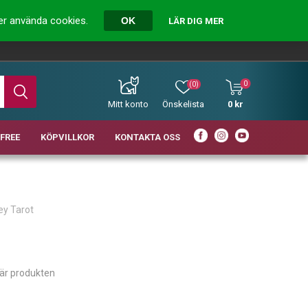
ver använda cookies.
OK
LÄR DIG MER
0
(0)
Mitt konto
Önskelista
0 kr
FREE
KÖPVILLKOR
KONTAKTA OSS
Key Tarot
här produkten