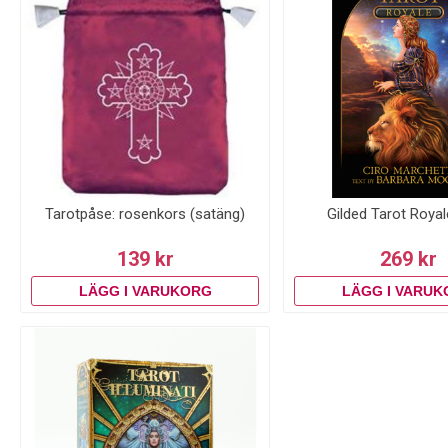
Tarotpåse: rosenkors (satäng)
Gilded Tarot Roya
139 kr
269 kr