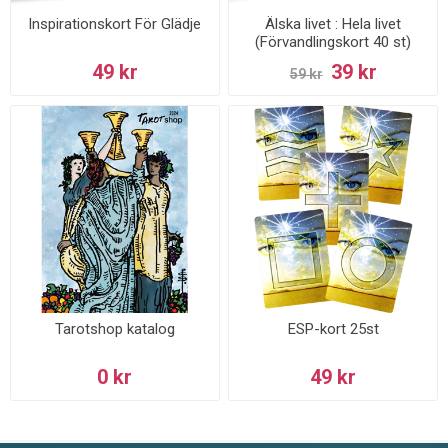
Inspirationskort För Glädje
Älska livet : Hela livet
(Förvandlingskort 40 st)
49 kr
39 kr
59 kr
Tarotshop katalog
ESP-kort 25st
0 kr
49 kr