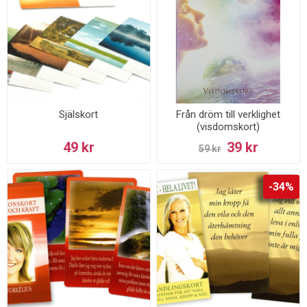
Själskort
Från dröm till verklighet
(visdomskort)
49 kr
39 kr
59 kr
-34%