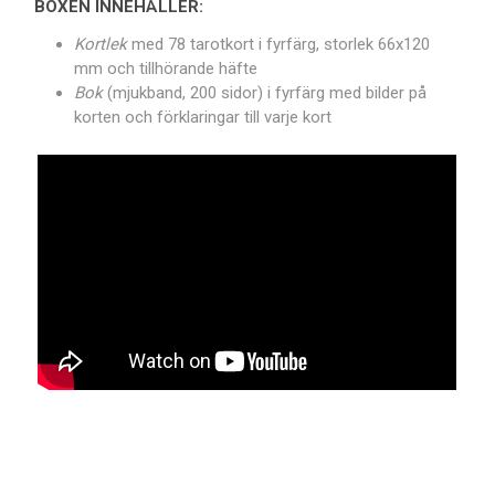
BOXEN INNEHÅLLER:
Kortlek
med 78 tarotkort i fyrfärg, storlek 66x120
mm och tillhörande häfte
Bok
(mjukband, 200 sidor) i fyrfärg med bilder på
korten och förklaringar till varje kort