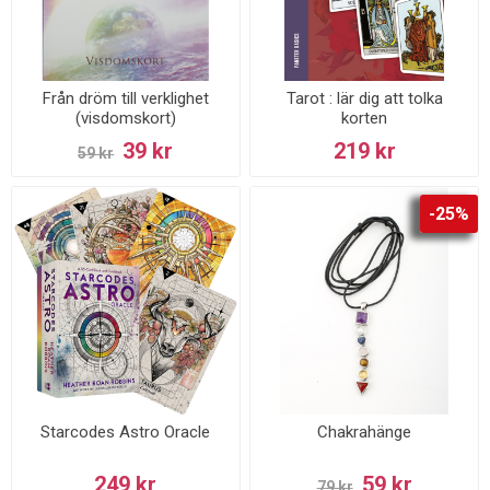
Från dröm till verklighet
Tarot : lär dig att tolka
(visdomskort)
korten
39 kr
219 kr
59 kr
-25%
Starcodes Astro Oracle
Chakrahänge
249 kr
59 kr
79 kr