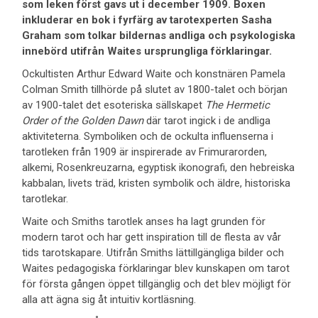
som leken först gavs ut i december 1909. Boxen
inkluderar en bok i fyrfärg av tarotexperten Sasha
Graham som tolkar bildernas andliga och psykologiska
innebörd utifrån Waites ursprungliga förklaringar.
Ockultisten Arthur Edward Waite och konstnären Pamela
Colman Smith tillhörde på slutet av 1800-talet och början
av 1900-talet det esoteriska sällskapet
The Hermetic
Order of the Golden Dawn
där tarot ingick i de andliga
aktiviteterna. Symboliken och de ockulta influenserna i
tarotleken från 1909 är inspirerade av Frimurarorden,
alkemi, Rosenkreuzarna, egyptisk ikonografi, den hebreiska
kabbalan, livets träd, kristen symbolik och äldre, historiska
tarotlekar.
Waite och Smiths tarotlek anses ha lagt grunden för
modern tarot och har gett inspiration till de flesta av vår
tids tarotskapare. Utifrån Smiths lättillgängliga bilder och
Waites pedagogiska förklaringar blev kunskapen om tarot
för första gången öppet tillgänglig och det blev möjligt för
alla att ägna sig åt intuitiv kortläsning.