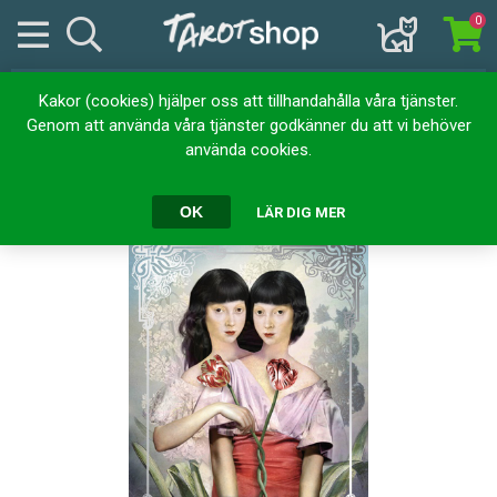
0
Kakor (cookies) hjälper oss att tillhandahålla våra tjänster.
Hem
Kortlekar
Tarotkort
Tarot of Mystical Moments
Genom att använda våra tjänster godkänner du att vi behöver
använda cookies.
Tarot of Mystical Moments
OK
LÄR DIG MER