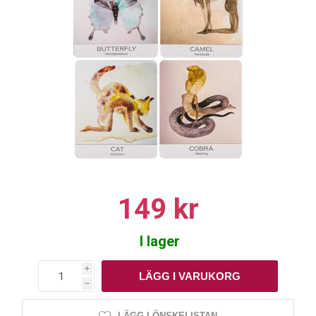
149 kr
I lager
i
h
LÄGG I ÖNSKELISTAN