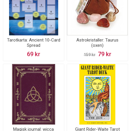
Tarotkarta: Ancient 10-Card
Astrokristaller: Taurus
Spread
(oxen)
69 kr
79 kr
159 kr
Magisk journal: wicca
Giant Rider-Waite Tarot