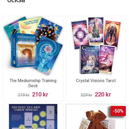
The Mediumship Training
Crystal Visions Tarot
Deck
210 kr
220 kr
219 kr
229 kr
-50%